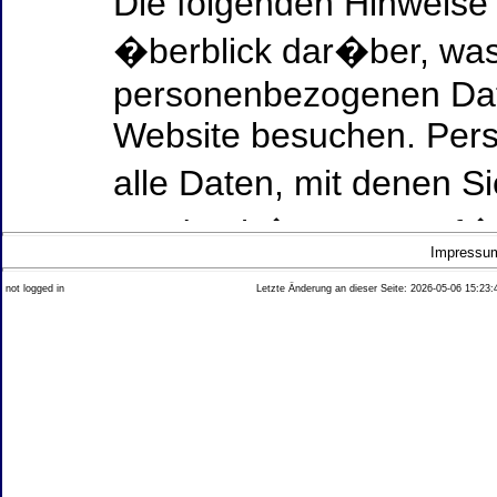
Die folgenden Hinweise
�berblick dar�ber, was
personenbezogenen Date
Website besuchen. Per
alle Daten, mit denen Si
werden k�nnen. Ausf�h
Impressu
Thema Datenschutz ent
not logged in
Letzte Änderung an dieser Seite: 2026-05-06 15:23:
diesem Text aufgef�hrt
Datenerfassung auf uns
Wer ist verantwortlich
dieser Website?