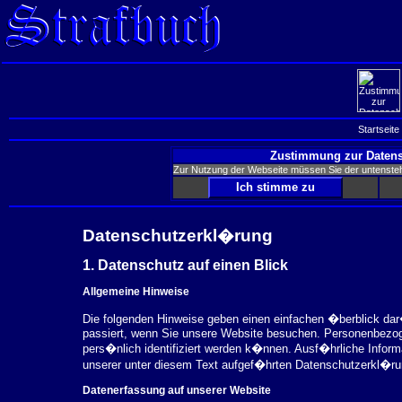
Startseite
Zustimmung zur Datens
Zur Nutzung der Webseite müssen Sie der untenst
Datenschutzerkl�rung
1. Datenschutz auf einen Blick
Allgemeine Hinweise
Die folgenden Hinweise geben einen einfachen �berblick da
passiert, wenn Sie unsere Website besuchen. Personenbezog
pers�nlich identifiziert werden k�nnen. Ausf�hrliche Inf
unserer unter diesem Text aufgef�hrten Datenschutzerkl�ru
Datenerfassung auf unserer Website