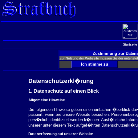
Startseite
Zustimmung zur Datens
Zur Nutzung der Webseite müssen Sie der untenst
Datenschutzerkl�rung
1. Datenschutz auf einen Blick
Allgemeine Hinweise
Die folgenden Hinweise geben einen einfachen �berblick da
passiert, wenn Sie unsere Website besuchen. Personenbezog
pers�nlich identifiziert werden k�nnen. Ausf�hrliche Inf
unserer unter diesem Text aufgef�hrten Datenschutzerkl�ru
Datenerfassung auf unserer Website