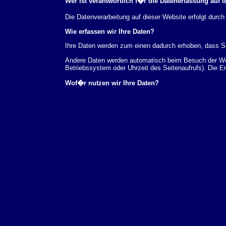
Wer ist verantwortlich f�r die Datenerfassung auf 
Die Datenverarbeitung auf dieser Website erfolgt du
Wie erfassen wir Ihre Daten?
Ihre Daten werden zum einen dadurch erhoben, dass Sie
Andere Daten werden automatisch beim Besuch der Webs
Betriebssystem oder Uhrzeit des Seitenaufrufs). Die E
Wof�r nutzen wir Ihre Daten?
Ein Teil der Daten wird erhoben, um eine fehlerfreie 
verwendet werden.
Welche Rechte haben Sie bez�glich Ihrer Daten?
Sie haben jederzeit das Recht unentgeltlich Auskunft
au�erdem ein Recht, die Berichtigung, Sperrung ode
Sie sich jederzeit unter der im Impressum angegeben
Aufsichtsbeh�rde zu.
Analyse-Tools und Tools von Drittanbietern
Beim Besuch unserer Website kann Ihr Surf-Verhalten 
Analyseprogrammen. Die Analyse Ihres Surf-Verhaltens
dieser Analyse widersprechen oder sie durch die Nichtb
Datenschutzerkl�rung.