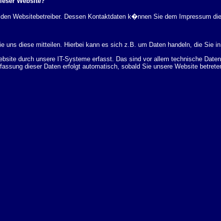
dieser Website?
rch den Websitebetreiber. Dessen Kontaktdaten k�nnen Sie dem Impressum di
 uns diese mitteilen. Hierbei kann es sich z.B. um Daten handeln, die Sie in
ite durch unsere IT-Systeme erfasst. Das sind vor allem technische Daten (
rfassung dieser Daten erfolgt automatisch, sobald Sie unsere Website betrete
Bereitstellung der Website zu gew�hrleisten. Andere Daten k�nnen zur Analyse
 �ber Herkunft, Empf�nger und Zweck Ihrer gespeicherten personenbezogenen
r L�schung dieser Daten zu verlangen. Hierzu sowie zu weiteren Fragen z
en Adresse an uns wenden. Des Weiteren steht Ihnen ein Beschwerderecht be
statistisch ausgewertet werden. Das geschieht vor allem mit Cookies und mi
 erfolgt in der Regel anonym; das Surf-Verhalten kann nicht zu Ihnen zur�c
enutzung bestimmter Tools verhindern. Detaillierte Informationen dazu finden 