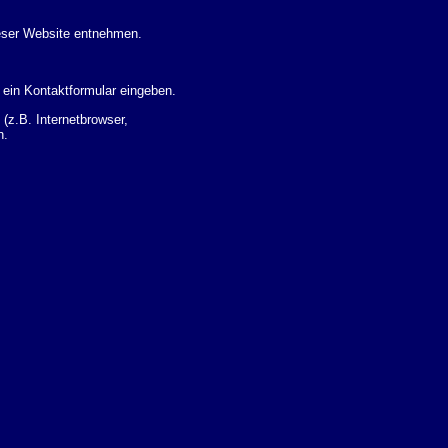
eser Website entnehmen.
 ein Kontaktformular eingeben.
z.B. Internetbrowser,
n.
 Ihres Nutzerverhaltens
 Daten zu erhalten. Sie haben
um Thema Datenschutz k�nnen
i der zust�ndigen
t sogenannten
kverfolgt werden. Sie k�nnen
Sie in der folgenden