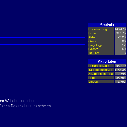
Statistik
Registrierungen:
146.470
Profile:
31.375
Aktiv:
2.929
Online:
86
Eingeloggt:
17
Gäste:
69
Im Chat:
3
Aktivitäten
Forumbeiträge:
93.279
Tagebucheinträge:
178.038
Strafbucheinträge:
12.745
Fotos:
88.754
Videos:
1.797
ere Website besuchen.
m Thema Datenschutz entnehmen