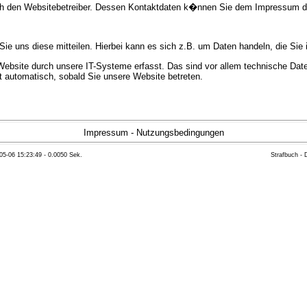
urch den Websitebetreiber. Dessen Kontaktdaten k�nnen Sie dem Impressum 
e uns diese mitteilen. Hierbei kann es sich z.B. um Daten handeln, die Sie 
bsite durch unsere IT-Systeme erfasst. Das sind vor allem technische Daten
gt automatisch, sobald Sie unsere Website betreten.
e Bereitstellung der Website zu gew�hrleisten. Andere Daten k�nnen zur Anal
Impressum
-
Nutzungsbedingungen
05-06 15:23:49 - 0.0050 Sek.
Strafbuch -
ft �ber Herkunft, Empf�nger und Zweck Ihrer gespeicherten personenbezoge
eser Daten zu verlangen. Hierzu sowie zu weiteren Fragen zum Thema Datensc
 Weiteren steht Ihnen ein Beschwerderecht bei der zust�ndigen Aufsichts
n statistisch ausgewertet werden. Das geschieht vor allem mit Cookies und
as Surf-Verhalten kann nicht zu Ihnen zur�ckverfolgt werden. Sie k�nnen die
erte Informationen dazu finden Sie in der folgenden Datenschutzerkl�rung.
Widerspruchsm�glichkeiten werden wir Sie in dieser Datenschutzerkl�rung i
mationen