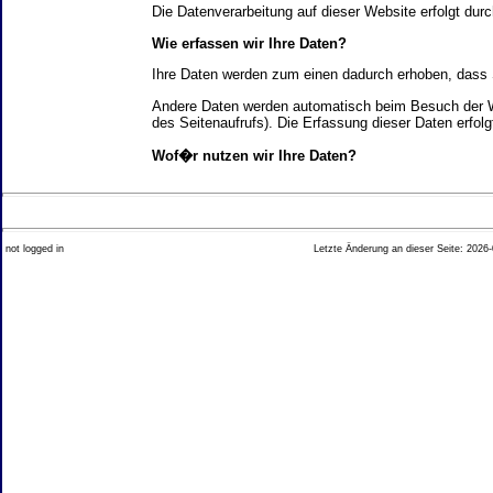
Die Datenverarbeitung auf dieser Website erfolgt d
Wie erfassen wir Ihre Daten?
Ihre Daten werden zum einen dadurch erhoben, dass Si
Andere Daten werden automatisch beim Besuch der We
des Seitenaufrufs). Die Erfassung dieser Daten erfol
Wof�r nutzen wir Ihre Daten?
Ein Teil der Daten wird erhoben, um eine fehlerfrei
Welche Rechte haben Sie bez�glich Ihrer Daten?
not logged in
Letzte Änderung an dieser Seite: 2026-
Sie haben jederzeit das Recht unentgeltlich Auskun
Recht, die Berichtigung, Sperrung oder L�schung di
Impressum angegebenen Adresse an uns wenden. Des
Analyse-Tools und Tools von Drittanbietern
Beim Besuch unserer Website kann Ihr Surf-Verhalte
Ihres Surf-Verhaltens erfolgt in der Regel anonym; d
Nichtbenutzung bestimmter Tools verhindern. Detailli
Sie k�nnen dieser Analyse widersprechen. �ber die 
2. Allgemeine Hinweise und Pflichtinfor