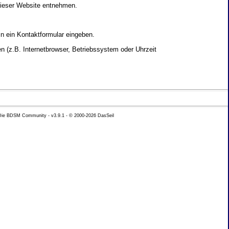
dieser Website entnehmen.
in ein Kontaktformular eingeben.
 (z.B. Internetbrowser, Betriebssystem oder Uhrzeit
yse Ihres Nutzerverhaltens verwendet werden.
 Die BDSM Community - v3.9.1 - © 2000-2026
DasSeil
nen Daten zu erhalten. Sie haben au�erdem ein
hutz k�nnen Sie sich jederzeit unter der im
beh�rde zu.
 mit sogenannten Analyseprogrammen. Die Analyse
ser Analyse widersprechen oder sie durch die
nformieren.