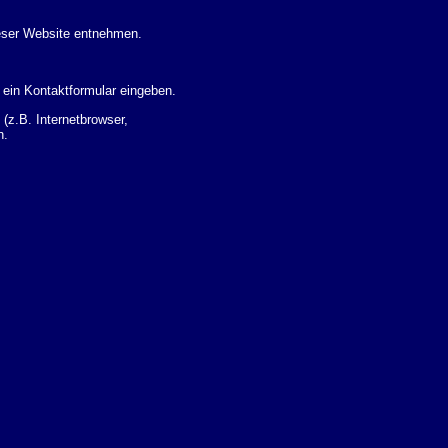
eser Website entnehmen.
 ein Kontaktformular eingeben.
z.B. Internetbrowser,
n.
 Ihres Nutzerverhaltens
 Daten zu erhalten. Sie haben
um Thema Datenschutz k�nnen
i der zust�ndigen
t sogenannten
kverfolgt werden. Sie k�nnen
Sie in der folgenden