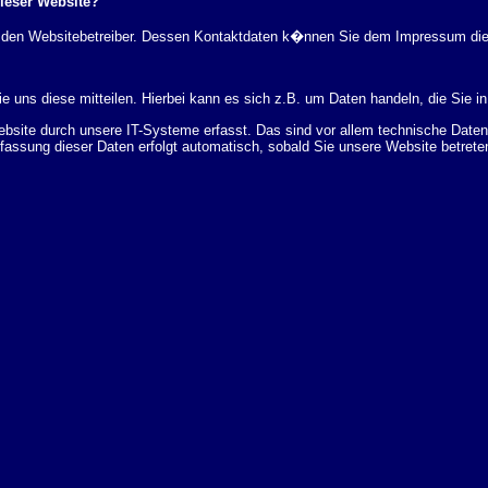
dieser Website?
rch den Websitebetreiber. Dessen Kontaktdaten k�nnen Sie dem Impressum di
 uns diese mitteilen. Hierbei kann es sich z.B. um Daten handeln, die Sie in
ite durch unsere IT-Systeme erfasst. Das sind vor allem technische Daten (
rfassung dieser Daten erfolgt automatisch, sobald Sie unsere Website betrete
Bereitstellung der Website zu gew�hrleisten. Andere Daten k�nnen zur Analyse
 �ber Herkunft, Empf�nger und Zweck Ihrer gespeicherten personenbezogenen
r L�schung dieser Daten zu verlangen. Hierzu sowie zu weiteren Fragen z
en Adresse an uns wenden. Des Weiteren steht Ihnen ein Beschwerderecht be
statistisch ausgewertet werden. Das geschieht vor allem mit Cookies und mi
 erfolgt in der Regel anonym; das Surf-Verhalten kann nicht zu Ihnen zur�c
enutzung bestimmter Tools verhindern. Detaillierte Informationen dazu finden 