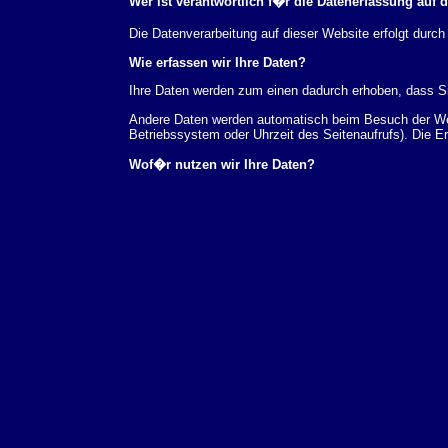
Wer ist verantwortlich f�r die Datenerfassung auf 
Die Datenverarbeitung auf dieser Website erfolgt du
Wie erfassen wir Ihre Daten?
Ihre Daten werden zum einen dadurch erhoben, dass Sie
Andere Daten werden automatisch beim Besuch der Webs
Betriebssystem oder Uhrzeit des Seitenaufrufs). Die E
Wof�r nutzen wir Ihre Daten?
Ein Teil der Daten wird erhoben, um eine fehlerfreie 
verwendet werden.
Welche Rechte haben Sie bez�glich Ihrer Daten?
Sie haben jederzeit das Recht unentgeltlich Auskunft
au�erdem ein Recht, die Berichtigung, Sperrung ode
Sie sich jederzeit unter der im Impressum angegeben
Aufsichtsbeh�rde zu.
Analyse-Tools und Tools von Drittanbietern
Beim Besuch unserer Website kann Ihr Surf-Verhalten 
Analyseprogrammen. Die Analyse Ihres Surf-Verhaltens
dieser Analyse widersprechen oder sie durch die Nichtb
Datenschutzerkl�rung.