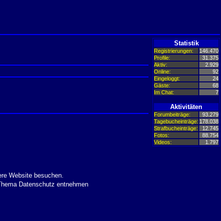
Statistik
Registrierungen:
146.470
Profile:
31.375
Aktiv:
2.929
Online:
92
Eingeloggt:
24
Gäste:
68
Im Chat:
7
Aktivitäten
Forumbeiträge:
93.279
Tagebucheinträge:
178.038
Strafbucheinträge:
12.745
Fotos:
88.754
Videos:
1.797
ere Website besuchen.
m Thema Datenschutz entnehmen