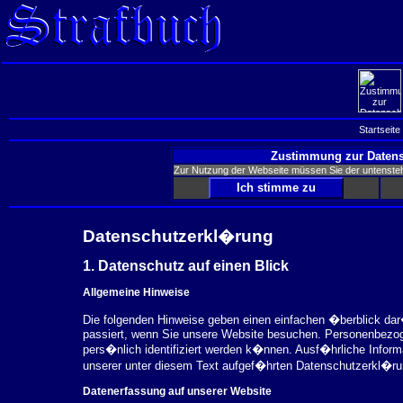
Startseite
Zustimmung zur Datens
Zur Nutzung der Webseite müssen Sie der untenst
Datenschutzerkl�rung
1. Datenschutz auf einen Blick
Allgemeine Hinweise
Die folgenden Hinweise geben einen einfachen �berblick da
passiert, wenn Sie unsere Website besuchen. Personenbezog
pers�nlich identifiziert werden k�nnen. Ausf�hrliche Inf
unserer unter diesem Text aufgef�hrten Datenschutzerkl�ru
Datenerfassung auf unserer Website