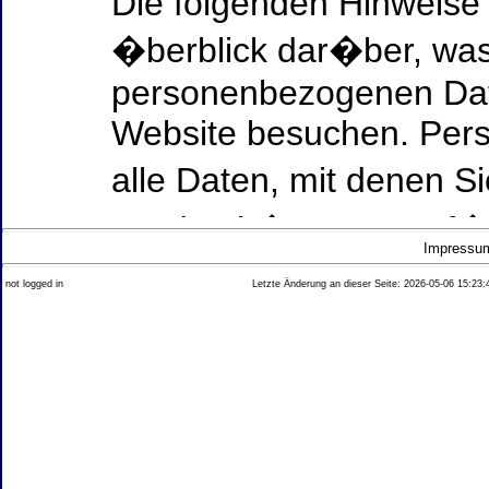
Die folgenden Hinweise
�berblick dar�ber, was
personenbezogenen Date
Website besuchen. Per
alle Daten, mit denen Si
werden k�nnen. Ausf�h
Impressu
Thema Datenschutz ent
not logged in
Letzte Änderung an dieser Seite: 2026-05-06 15:23:
diesem Text aufgef�hrt
Datenerfassung auf uns
Wer ist verantwortlich
dieser Website?