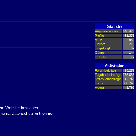
Statistik
Registrierungen:
146.470
Profile:
31.375
Aktiv:
2.930
Online:
213
Eingeloggt:
69
Gäste:
144
Im Chat:
17
Aktivitäten
Forumbeiträge:
93.279
Tagebucheinträge:
178.033
Strafbucheinträge:
12.745
Fotos:
88.749
Videos:
1.797
ere Website besuchen.
m Thema Datenschutz entnehmen