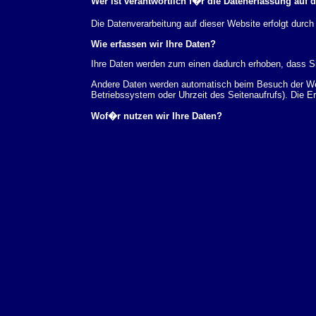
Wer ist verantwortlich f�r die Datenerfassung auf 
Die Datenverarbeitung auf dieser Website erfolgt du
Wie erfassen wir Ihre Daten?
Ihre Daten werden zum einen dadurch erhoben, dass Sie
Andere Daten werden automatisch beim Besuch der Webs
Betriebssystem oder Uhrzeit des Seitenaufrufs). Die E
Wof�r nutzen wir Ihre Daten?
Ein Teil der Daten wird erhoben, um eine fehlerfreie 
verwendet werden.
Welche Rechte haben Sie bez�glich Ihrer Daten?
Sie haben jederzeit das Recht unentgeltlich Auskunft
au�erdem ein Recht, die Berichtigung, Sperrung ode
Sie sich jederzeit unter der im Impressum angegeben
Aufsichtsbeh�rde zu.
Analyse-Tools und Tools von Drittanbietern
Beim Besuch unserer Website kann Ihr Surf-Verhalten 
Analyseprogrammen. Die Analyse Ihres Surf-Verhaltens
dieser Analyse widersprechen oder sie durch die Nichtb
Datenschutzerkl�rung.