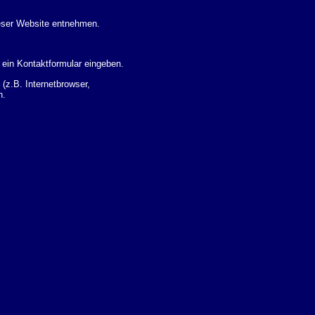
eser Website entnehmen.
 ein Kontaktformular eingeben.
z.B. Internetbrowser,
n.
 Ihres Nutzerverhaltens
 Daten zu erhalten. Sie haben
um Thema Datenschutz k�nnen
i der zust�ndigen
t sogenannten
kverfolgt werden. Sie k�nnen
Sie in der folgenden