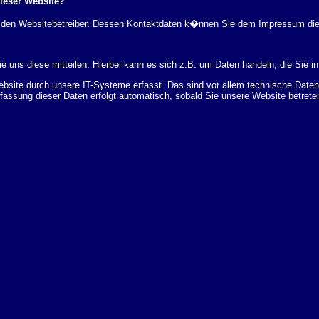
dieser Website?
rch den Websitebetreiber. Dessen Kontaktdaten k�nnen Sie dem Impressum di
 uns diese mitteilen. Hierbei kann es sich z.B. um Daten handeln, die Sie in
ite durch unsere IT-Systeme erfasst. Das sind vor allem technische Daten (
rfassung dieser Daten erfolgt automatisch, sobald Sie unsere Website betrete
Bereitstellung der Website zu gew�hrleisten. Andere Daten k�nnen zur Analyse
 �ber Herkunft, Empf�nger und Zweck Ihrer gespeicherten personenbezogenen
r L�schung dieser Daten zu verlangen. Hierzu sowie zu weiteren Fragen z
en Adresse an uns wenden. Des Weiteren steht Ihnen ein Beschwerderecht be
statistisch ausgewertet werden. Das geschieht vor allem mit Cookies und mi
 erfolgt in der Regel anonym; das Surf-Verhalten kann nicht zu Ihnen zur�c
enutzung bestimmter Tools verhindern. Detaillierte Informationen dazu finden 