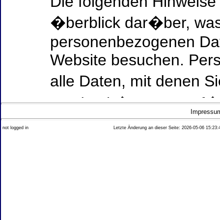
Die folgenden Hinweise
�berblick dar�ber, was
personenbezogenen Date
Website besuchen. Per
alle Daten, mit denen Si
werden k�nnen. Ausf�h
Impressu
Thema Datenschutz ent
not logged in
Letzte Änderung an dieser Seite: 2026-05-06 15:23:
diesem Text aufgef�hrt
Datenerfassung auf uns
Wer ist verantwortlich
dieser Website?