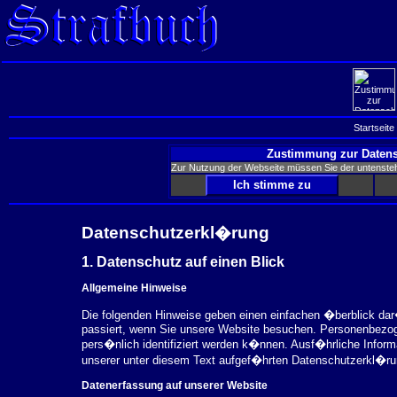
Startseite
Zustimmung zur Datens
Zur Nutzung der Webseite müssen Sie der untenst
Datenschutzerkl�rung
1. Datenschutz auf einen Blick
Allgemeine Hinweise
Die folgenden Hinweise geben einen einfachen �berblick da
passiert, wenn Sie unsere Website besuchen. Personenbezog
pers�nlich identifiziert werden k�nnen. Ausf�hrliche Inf
unserer unter diesem Text aufgef�hrten Datenschutzerkl�ru
Datenerfassung auf unserer Website