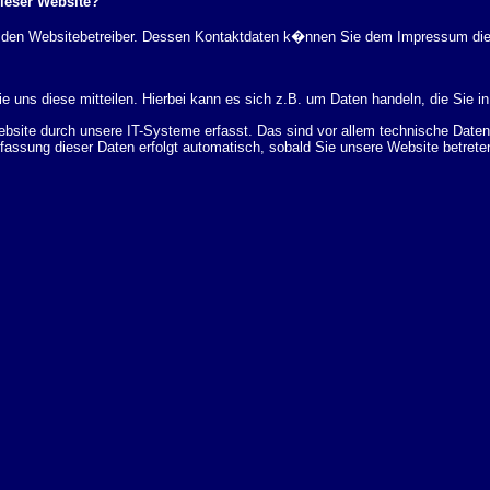
dieser Website?
rch den Websitebetreiber. Dessen Kontaktdaten k�nnen Sie dem Impressum di
 uns diese mitteilen. Hierbei kann es sich z.B. um Daten handeln, die Sie in
ite durch unsere IT-Systeme erfasst. Das sind vor allem technische Daten (
rfassung dieser Daten erfolgt automatisch, sobald Sie unsere Website betrete
Bereitstellung der Website zu gew�hrleisten. Andere Daten k�nnen zur Analyse
 �ber Herkunft, Empf�nger und Zweck Ihrer gespeicherten personenbezogenen
r L�schung dieser Daten zu verlangen. Hierzu sowie zu weiteren Fragen z
en Adresse an uns wenden. Des Weiteren steht Ihnen ein Beschwerderecht be
statistisch ausgewertet werden. Das geschieht vor allem mit Cookies und mi
 erfolgt in der Regel anonym; das Surf-Verhalten kann nicht zu Ihnen zur�c
enutzung bestimmter Tools verhindern. Detaillierte Informationen dazu finden 