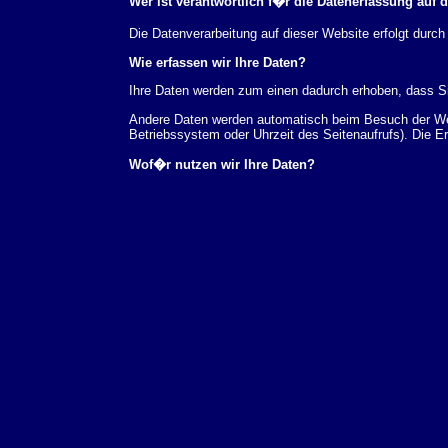
Wer ist verantwortlich f�r die Datenerfassung auf 
Die Datenverarbeitung auf dieser Website erfolgt du
Wie erfassen wir Ihre Daten?
Ihre Daten werden zum einen dadurch erhoben, dass Sie
Andere Daten werden automatisch beim Besuch der Webs
Betriebssystem oder Uhrzeit des Seitenaufrufs). Die E
Wof�r nutzen wir Ihre Daten?
Ein Teil der Daten wird erhoben, um eine fehlerfreie 
verwendet werden.
Welche Rechte haben Sie bez�glich Ihrer Daten?
Sie haben jederzeit das Recht unentgeltlich Auskunft
au�erdem ein Recht, die Berichtigung, Sperrung ode
Sie sich jederzeit unter der im Impressum angegeben
Aufsichtsbeh�rde zu.
Analyse-Tools und Tools von Drittanbietern
Beim Besuch unserer Website kann Ihr Surf-Verhalten 
Analyseprogrammen. Die Analyse Ihres Surf-Verhaltens
dieser Analyse widersprechen oder sie durch die Nichtb
Datenschutzerkl�rung.