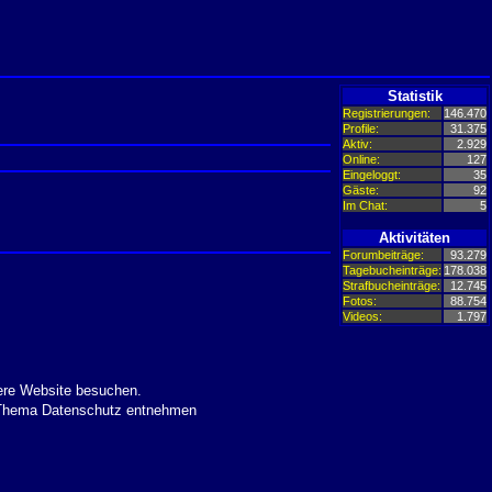
Statistik
Registrierungen:
146.470
Profile:
31.375
Aktiv:
2.929
Online:
127
Eingeloggt:
35
Gäste:
92
Im Chat:
5
Aktivitäten
Forumbeiträge:
93.279
Tagebucheinträge:
178.038
Strafbucheinträge:
12.745
Fotos:
88.754
Videos:
1.797
ere Website besuchen.
m Thema Datenschutz entnehmen