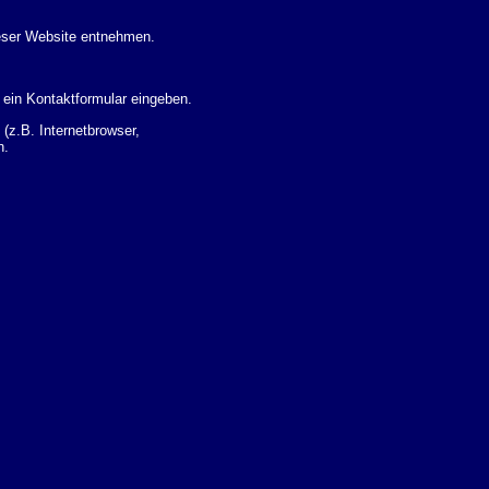
eser Website entnehmen.
 ein Kontaktformular eingeben.
z.B. Internetbrowser,
n.
 Ihres Nutzerverhaltens
 Daten zu erhalten. Sie haben
um Thema Datenschutz k�nnen
i der zust�ndigen
t sogenannten
kverfolgt werden. Sie k�nnen
Sie in der folgenden