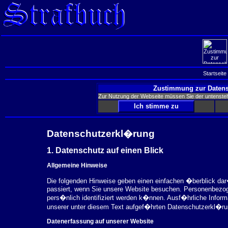
Startseite
Zustimmung zur Datens
Zur Nutzung der Webseite müssen Sie der untenst
Datenschutzerkl�rung
1. Datenschutz auf einen Blick
Allgemeine Hinweise
Die folgenden Hinweise geben einen einfachen �berblick da
passiert, wenn Sie unsere Website besuchen. Personenbezog
pers�nlich identifiziert werden k�nnen. Ausf�hrliche Inf
unserer unter diesem Text aufgef�hrten Datenschutzerkl�ru
Datenerfassung auf unserer Website