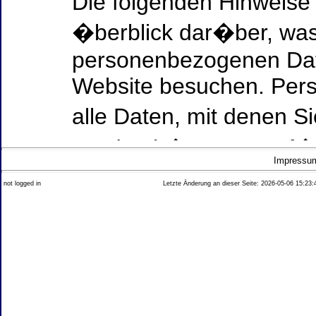
Die folgenden Hinweise
�berblick dar�ber, was
personenbezogenen Date
Website besuchen. Per
alle Daten, mit denen Si
werden k�nnen. Ausf�h
Impressu
Thema Datenschutz ent
not logged in
Letzte Änderung an dieser Seite: 2026-05-06 15:23:
diesem Text aufgef�hrt
Datenerfassung auf uns
Wer ist verantwortlich
dieser Website?