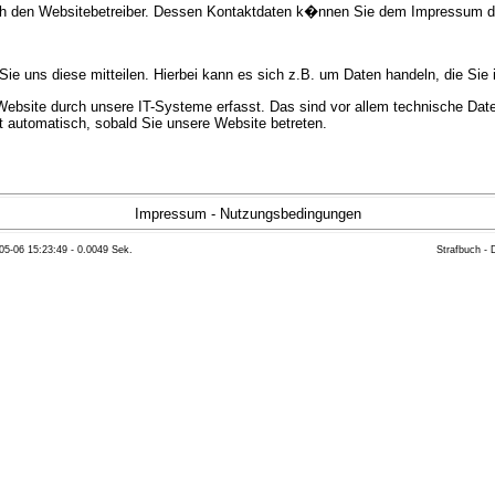
urch den Websitebetreiber. Dessen Kontaktdaten k�nnen Sie dem Impressum 
e uns diese mitteilen. Hierbei kann es sich z.B. um Daten handeln, die Sie 
bsite durch unsere IT-Systeme erfasst. Das sind vor allem technische Daten
gt automatisch, sobald Sie unsere Website betreten.
e Bereitstellung der Website zu gew�hrleisten. Andere Daten k�nnen zur Anal
Impressum
-
Nutzungsbedingungen
05-06 15:23:49 - 0.0049 Sek.
Strafbuch -
ft �ber Herkunft, Empf�nger und Zweck Ihrer gespeicherten personenbezoge
eser Daten zu verlangen. Hierzu sowie zu weiteren Fragen zum Thema Datensc
 Weiteren steht Ihnen ein Beschwerderecht bei der zust�ndigen Aufsichts
n statistisch ausgewertet werden. Das geschieht vor allem mit Cookies und
as Surf-Verhalten kann nicht zu Ihnen zur�ckverfolgt werden. Sie k�nnen die
erte Informationen dazu finden Sie in der folgenden Datenschutzerkl�rung.
Widerspruchsm�glichkeiten werden wir Sie in dieser Datenschutzerkl�rung i
mationen