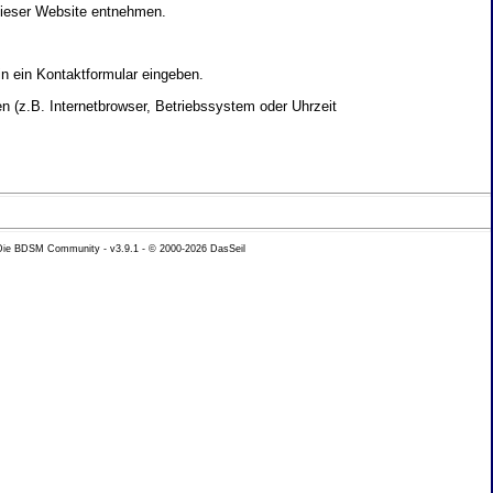
dieser Website entnehmen.
in ein Kontaktformular eingeben.
 (z.B. Internetbrowser, Betriebssystem oder Uhrzeit
yse Ihres Nutzerverhaltens verwendet werden.
 Die BDSM Community - v3.9.1 - © 2000-2026
DasSeil
nen Daten zu erhalten. Sie haben au�erdem ein
hutz k�nnen Sie sich jederzeit unter der im
beh�rde zu.
 mit sogenannten Analyseprogrammen. Die Analyse
ser Analyse widersprechen oder sie durch die
nformieren.