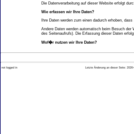
Die Datenverarbeitung auf dieser Website erfolgt d
Wie erfassen wir Ihre Daten?
Ihre Daten werden zum einen dadurch erhoben, dass Si
Andere Daten werden automatisch beim Besuch der We
des Seitenaufrufs). Die Erfassung dieser Daten erfol
Wof�r nutzen wir Ihre Daten?
Ein Teil der Daten wird erhoben, um eine fehlerfrei
Welche Rechte haben Sie bez�glich Ihrer Daten?
not logged in
Letzte Änderung an dieser Seite: 2026-
Sie haben jederzeit das Recht unentgeltlich Auskun
Recht, die Berichtigung, Sperrung oder L�schung di
Impressum angegebenen Adresse an uns wenden. Des
Analyse-Tools und Tools von Drittanbietern
Beim Besuch unserer Website kann Ihr Surf-Verhalte
Ihres Surf-Verhaltens erfolgt in der Regel anonym; d
Nichtbenutzung bestimmter Tools verhindern. Detailli
Sie k�nnen dieser Analyse widersprechen. �ber die 
2. Allgemeine Hinweise und Pflichtinfor