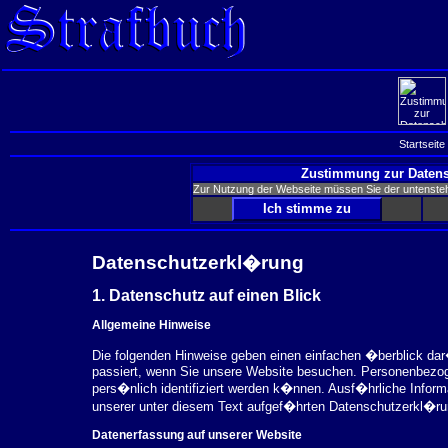
Startseite
Zustimmung zur Datens
Zur Nutzung der Webseite müssen Sie der untenst
Datenschutzerkl�rung
1. Datenschutz auf einen Blick
Allgemeine Hinweise
Die folgenden Hinweise geben einen einfachen �berblick da
passiert, wenn Sie unsere Website besuchen. Personenbezog
pers�nlich identifiziert werden k�nnen. Ausf�hrliche Inf
unserer unter diesem Text aufgef�hrten Datenschutzerkl�ru
Datenerfassung auf unserer Website