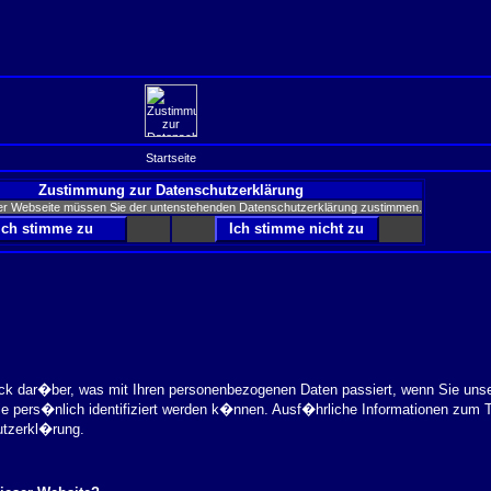
Startseite
Zustimmung zur Datenschutzerklärung
er Webseite müssen Sie der untenstehenden Datenschutzerklärung zustimmen.
ick dar�ber, was mit Ihren personenbezogenen Daten passiert, wenn Sie uns
ie pers�nlich identifiziert werden k�nnen. Ausf�hrliche Informationen zu
utzerkl�rung.