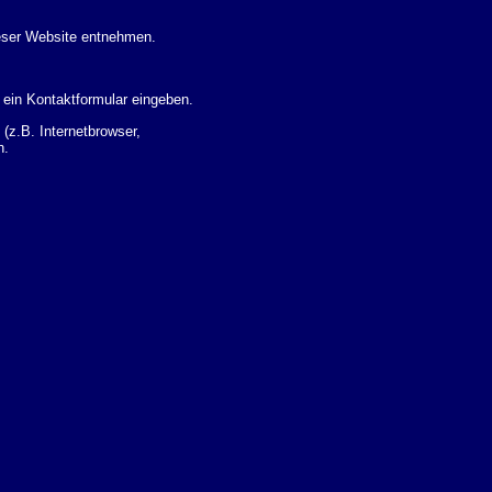
eser Website entnehmen.
 ein Kontaktformular eingeben.
z.B. Internetbrowser,
n.
 Ihres Nutzerverhaltens
 Daten zu erhalten. Sie haben
um Thema Datenschutz k�nnen
i der zust�ndigen
t sogenannten
kverfolgt werden. Sie k�nnen
Sie in der folgenden