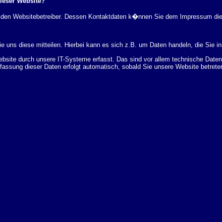
dieser Website?
rch den Websitebetreiber. Dessen Kontaktdaten k�nnen Sie dem Impressum di
 uns diese mitteilen. Hierbei kann es sich z.B. um Daten handeln, die Sie in
ite durch unsere IT-Systeme erfasst. Das sind vor allem technische Daten (
rfassung dieser Daten erfolgt automatisch, sobald Sie unsere Website betrete
Bereitstellung der Website zu gew�hrleisten. Andere Daten k�nnen zur Analyse
 �ber Herkunft, Empf�nger und Zweck Ihrer gespeicherten personenbezogenen
r L�schung dieser Daten zu verlangen. Hierzu sowie zu weiteren Fragen z
en Adresse an uns wenden. Des Weiteren steht Ihnen ein Beschwerderecht be
statistisch ausgewertet werden. Das geschieht vor allem mit Cookies und mi
 erfolgt in der Regel anonym; das Surf-Verhalten kann nicht zu Ihnen zur�c
enutzung bestimmter Tools verhindern. Detaillierte Informationen dazu finden 