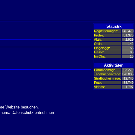
Statistik
Registrierungen:
146.470
Profile:
31.375
Aktiv:
2.929
Online:
142
Eingeloggt:
56
Gäste:
86
Im Chat:
15
Aktivitäten
Forumbeiträge:
93.279
Tagebucheinträge:
178.035
Strafbucheinträge:
12.745
Fotos:
88.749
Videos:
1.797
ere Website besuchen.
m Thema Datenschutz entnehmen