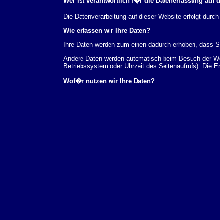
Wer ist verantwortlich f�r die Datenerfassung auf 
Die Datenverarbeitung auf dieser Website erfolgt du
Wie erfassen wir Ihre Daten?
Ihre Daten werden zum einen dadurch erhoben, dass Sie
Andere Daten werden automatisch beim Besuch der Webs
Betriebssystem oder Uhrzeit des Seitenaufrufs). Die E
Wof�r nutzen wir Ihre Daten?
Ein Teil der Daten wird erhoben, um eine fehlerfreie 
verwendet werden.
Welche Rechte haben Sie bez�glich Ihrer Daten?
Sie haben jederzeit das Recht unentgeltlich Auskunft
au�erdem ein Recht, die Berichtigung, Sperrung ode
Sie sich jederzeit unter der im Impressum angegeben
Aufsichtsbeh�rde zu.
Analyse-Tools und Tools von Drittanbietern
Beim Besuch unserer Website kann Ihr Surf-Verhalten 
Analyseprogrammen. Die Analyse Ihres Surf-Verhaltens
dieser Analyse widersprechen oder sie durch die Nichtb
Datenschutzerkl�rung.