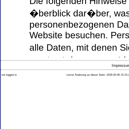
Die folgenden Hinweise
�berblick dar�ber, was
personenbezogenen Date
Website besuchen. Per
alle Daten, mit denen Si
werden k�nnen. Ausf�h
Impressu
Thema Datenschutz ent
not logged in
Letzte Änderung an dieser Seite: 2026-05-06 15:23:
diesem Text aufgef�hrt
Datenerfassung auf uns
Wer ist verantwortlich
dieser Website?