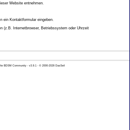
dieser Website entnehmen.
in ein Kontaktformular eingeben.
 (z.B. Internetbrowser, Betriebssystem oder Uhrzeit
yse Ihres Nutzerverhaltens verwendet werden.
 Die BDSM Community - v3.9.1 - © 2000-2026
DasSeil
nen Daten zu erhalten. Sie haben au�erdem ein
hutz k�nnen Sie sich jederzeit unter der im
beh�rde zu.
 mit sogenannten Analyseprogrammen. Die Analyse
ser Analyse widersprechen oder sie durch die
nformieren.