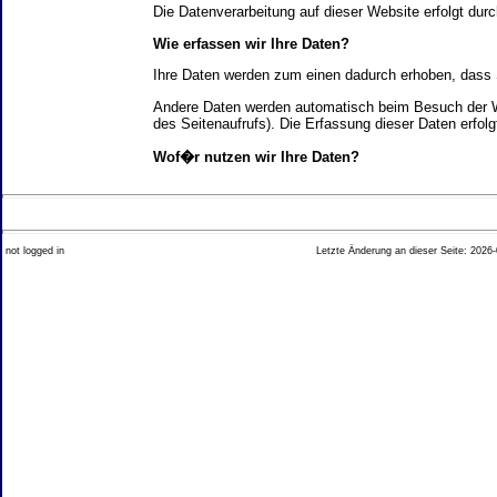
Die Datenverarbeitung auf dieser Website erfolgt d
Wie erfassen wir Ihre Daten?
Ihre Daten werden zum einen dadurch erhoben, dass Si
Andere Daten werden automatisch beim Besuch der We
des Seitenaufrufs). Die Erfassung dieser Daten erfol
Wof�r nutzen wir Ihre Daten?
Ein Teil der Daten wird erhoben, um eine fehlerfrei
Welche Rechte haben Sie bez�glich Ihrer Daten?
not logged in
Letzte Änderung an dieser Seite: 2026-
Sie haben jederzeit das Recht unentgeltlich Auskun
Recht, die Berichtigung, Sperrung oder L�schung di
Impressum angegebenen Adresse an uns wenden. Des
Analyse-Tools und Tools von Drittanbietern
Beim Besuch unserer Website kann Ihr Surf-Verhalte
Ihres Surf-Verhaltens erfolgt in der Regel anonym; d
Nichtbenutzung bestimmter Tools verhindern. Detailli
Sie k�nnen dieser Analyse widersprechen. �ber die 
2. Allgemeine Hinweise und Pflichtinfor