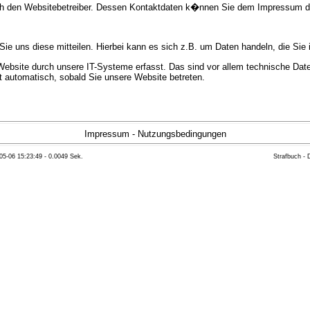
urch den Websitebetreiber. Dessen Kontaktdaten k�nnen Sie dem Impressum 
e uns diese mitteilen. Hierbei kann es sich z.B. um Daten handeln, die Sie 
bsite durch unsere IT-Systeme erfasst. Das sind vor allem technische Daten
gt automatisch, sobald Sie unsere Website betreten.
e Bereitstellung der Website zu gew�hrleisten. Andere Daten k�nnen zur Anal
Impressum
-
Nutzungsbedingungen
05-06 15:23:49 - 0.0049 Sek.
Strafbuch -
ft �ber Herkunft, Empf�nger und Zweck Ihrer gespeicherten personenbezoge
eser Daten zu verlangen. Hierzu sowie zu weiteren Fragen zum Thema Datensc
 Weiteren steht Ihnen ein Beschwerderecht bei der zust�ndigen Aufsichts
n statistisch ausgewertet werden. Das geschieht vor allem mit Cookies und
as Surf-Verhalten kann nicht zu Ihnen zur�ckverfolgt werden. Sie k�nnen die
erte Informationen dazu finden Sie in der folgenden Datenschutzerkl�rung.
Widerspruchsm�glichkeiten werden wir Sie in dieser Datenschutzerkl�rung i
mationen