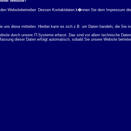
dieser Website?
rch den Websitebetreiber. Dessen Kontaktdaten k�nnen Sie dem Impressum di
 uns diese mitteilen. Hierbei kann es sich z.B. um Daten handeln, die Sie in
ite durch unsere IT-Systeme erfasst. Das sind vor allem technische Daten (
rfassung dieser Daten erfolgt automatisch, sobald Sie unsere Website betrete
Bereitstellung der Website zu gew�hrleisten. Andere Daten k�nnen zur Analyse
 �ber Herkunft, Empf�nger und Zweck Ihrer gespeicherten personenbezogenen
r L�schung dieser Daten zu verlangen. Hierzu sowie zu weiteren Fragen z
en Adresse an uns wenden. Des Weiteren steht Ihnen ein Beschwerderecht be
statistisch ausgewertet werden. Das geschieht vor allem mit Cookies und mi
 erfolgt in der Regel anonym; das Surf-Verhalten kann nicht zu Ihnen zur�c
enutzung bestimmter Tools verhindern. Detaillierte Informationen dazu finden 