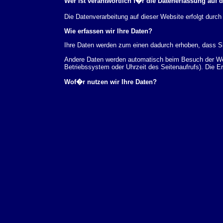
Wer ist verantwortlich f�r die Datenerfassung auf 
Die Datenverarbeitung auf dieser Website erfolgt du
Wie erfassen wir Ihre Daten?
Ihre Daten werden zum einen dadurch erhoben, dass Sie
Andere Daten werden automatisch beim Besuch der Webs
Betriebssystem oder Uhrzeit des Seitenaufrufs). Die E
Wof�r nutzen wir Ihre Daten?
Ein Teil der Daten wird erhoben, um eine fehlerfreie 
verwendet werden.
Welche Rechte haben Sie bez�glich Ihrer Daten?
Sie haben jederzeit das Recht unentgeltlich Auskunft
au�erdem ein Recht, die Berichtigung, Sperrung ode
Sie sich jederzeit unter der im Impressum angegeben
Aufsichtsbeh�rde zu.
Analyse-Tools und Tools von Drittanbietern
Beim Besuch unserer Website kann Ihr Surf-Verhalten 
Analyseprogrammen. Die Analyse Ihres Surf-Verhaltens
dieser Analyse widersprechen oder sie durch die Nichtb
Datenschutzerkl�rung.