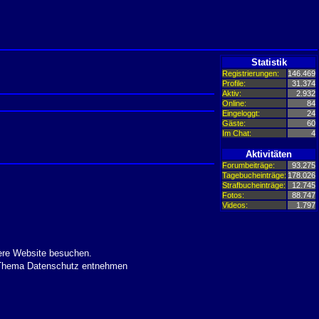
Statistik
Registrierungen:
146.469
Profile:
31.374
Aktiv:
2.932
Online:
84
Eingeloggt:
24
Gäste:
60
Im Chat:
4
Aktivitäten
Forumbeiträge:
93.275
Tagebucheinträge:
178.026
Strafbucheinträge:
12.745
Fotos:
88.747
Videos:
1.797
ere Website besuchen.
m Thema Datenschutz entnehmen