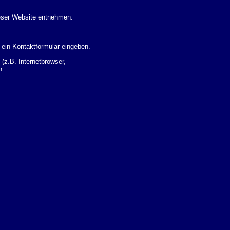
eser Website entnehmen.
 ein Kontaktformular eingeben.
z.B. Internetbrowser,
n.
 Ihres Nutzerverhaltens
 Daten zu erhalten. Sie haben
um Thema Datenschutz k�nnen
i der zust�ndigen
t sogenannten
kverfolgt werden. Sie k�nnen
Sie in der folgenden