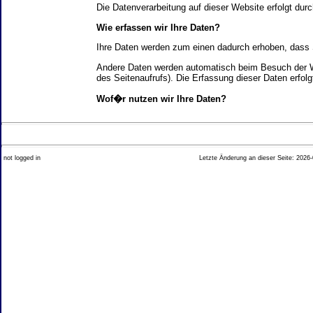
Die Datenverarbeitung auf dieser Website erfolgt d
Wie erfassen wir Ihre Daten?
Ihre Daten werden zum einen dadurch erhoben, dass Si
Andere Daten werden automatisch beim Besuch der We
des Seitenaufrufs). Die Erfassung dieser Daten erfol
Wof�r nutzen wir Ihre Daten?
Ein Teil der Daten wird erhoben, um eine fehlerfrei
Welche Rechte haben Sie bez�glich Ihrer Daten?
not logged in
Letzte Änderung an dieser Seite: 2026-
Sie haben jederzeit das Recht unentgeltlich Auskun
Recht, die Berichtigung, Sperrung oder L�schung di
Impressum angegebenen Adresse an uns wenden. Des
Analyse-Tools und Tools von Drittanbietern
Beim Besuch unserer Website kann Ihr Surf-Verhalte
Ihres Surf-Verhaltens erfolgt in der Regel anonym; d
Nichtbenutzung bestimmter Tools verhindern. Detailli
Sie k�nnen dieser Analyse widersprechen. �ber die 
2. Allgemeine Hinweise und Pflichtinfor