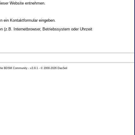
dieser Website entnehmen.
in ein Kontaktformular eingeben.
 (z.B. Internetbrowser, Betriebssystem oder Uhrzeit
yse Ihres Nutzerverhaltens verwendet werden.
 Die BDSM Community - v3.9.1 - © 2000-2026
DasSeil
nen Daten zu erhalten. Sie haben au�erdem ein
hutz k�nnen Sie sich jederzeit unter der im
beh�rde zu.
 mit sogenannten Analyseprogrammen. Die Analyse
ser Analyse widersprechen oder sie durch die
nformieren.