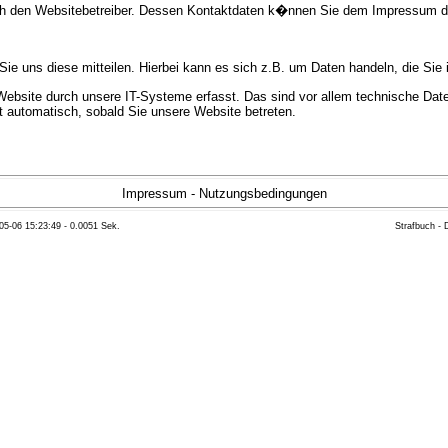
urch den Websitebetreiber. Dessen Kontaktdaten k�nnen Sie dem Impressum 
e uns diese mitteilen. Hierbei kann es sich z.B. um Daten handeln, die Sie 
bsite durch unsere IT-Systeme erfasst. Das sind vor allem technische Daten
gt automatisch, sobald Sie unsere Website betreten.
e Bereitstellung der Website zu gew�hrleisten. Andere Daten k�nnen zur Anal
Impressum
-
Nutzungsbedingungen
05-06 15:23:49 - 0.0051 Sek.
Strafbuch -
ft �ber Herkunft, Empf�nger und Zweck Ihrer gespeicherten personenbezoge
eser Daten zu verlangen. Hierzu sowie zu weiteren Fragen zum Thema Datensc
 Weiteren steht Ihnen ein Beschwerderecht bei der zust�ndigen Aufsichts
n statistisch ausgewertet werden. Das geschieht vor allem mit Cookies und
as Surf-Verhalten kann nicht zu Ihnen zur�ckverfolgt werden. Sie k�nnen die
erte Informationen dazu finden Sie in der folgenden Datenschutzerkl�rung.
Widerspruchsm�glichkeiten werden wir Sie in dieser Datenschutzerkl�rung i
mationen