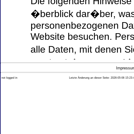
Die folgenden Hinweise
�berblick dar�ber, was
personenbezogenen Date
Website besuchen. Per
alle Daten, mit denen Si
werden k�nnen. Ausf�h
Impressu
Thema Datenschutz ent
not logged in
Letzte Änderung an dieser Seite: 2026-05-06 15:23:
diesem Text aufgef�hrt
Datenerfassung auf uns
Wer ist verantwortlich
dieser Website?