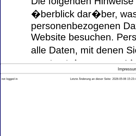
Die folgenden Hinweise
�berblick dar�ber, was
personenbezogenen Date
Website besuchen. Per
alle Daten, mit denen Si
werden k�nnen. Ausf�h
Impressu
Thema Datenschutz ent
not logged in
Letzte Änderung an dieser Seite: 2026-05-06 15:23:
diesem Text aufgef�hrt
Datenerfassung auf uns
Wer ist verantwortlich
dieser Website?