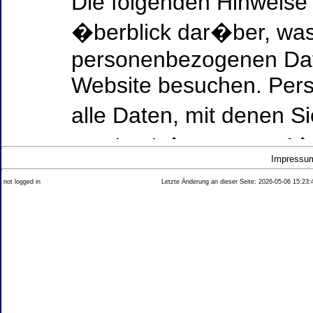
Die folgenden Hinweise
�berblick dar�ber, was
personenbezogenen Date
Website besuchen. Per
alle Daten, mit denen Si
werden k�nnen. Ausf�h
Impressu
Thema Datenschutz ent
not logged in
Letzte Änderung an dieser Seite: 2026-05-06 15:23:
diesem Text aufgef�hrt
Datenerfassung auf uns
Wer ist verantwortlich
dieser Website?