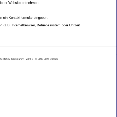
dieser Website entnehmen.
in ein Kontaktformular eingeben.
 (z.B. Internetbrowser, Betriebssystem oder Uhrzeit
yse Ihres Nutzerverhaltens verwendet werden.
 Die BDSM Community - v3.9.1 - © 2000-2026
DasSeil
nen Daten zu erhalten. Sie haben au�erdem ein
hutz k�nnen Sie sich jederzeit unter der im
beh�rde zu.
 mit sogenannten Analyseprogrammen. Die Analyse
ser Analyse widersprechen oder sie durch die
nformieren.