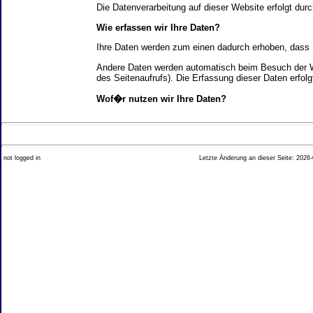
Die Datenverarbeitung auf dieser Website erfolgt d
Wie erfassen wir Ihre Daten?
Ihre Daten werden zum einen dadurch erhoben, dass Si
Andere Daten werden automatisch beim Besuch der We
des Seitenaufrufs). Die Erfassung dieser Daten erfol
Wof�r nutzen wir Ihre Daten?
Ein Teil der Daten wird erhoben, um eine fehlerfrei
Welche Rechte haben Sie bez�glich Ihrer Daten?
not logged in
Letzte Änderung an dieser Seite: 2026-
Sie haben jederzeit das Recht unentgeltlich Auskun
Recht, die Berichtigung, Sperrung oder L�schung di
Impressum angegebenen Adresse an uns wenden. Des
Analyse-Tools und Tools von Drittanbietern
Beim Besuch unserer Website kann Ihr Surf-Verhalte
Ihres Surf-Verhaltens erfolgt in der Regel anonym; d
Nichtbenutzung bestimmter Tools verhindern. Detailli
Sie k�nnen dieser Analyse widersprechen. �ber die 
2. Allgemeine Hinweise und Pflichtinfor