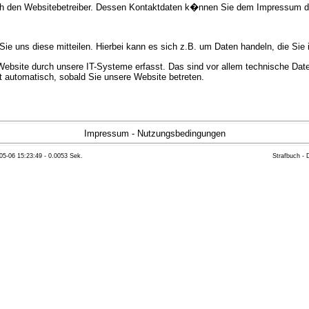
urch den Websitebetreiber. Dessen Kontaktdaten k�nnen Sie dem Impressum 
e uns diese mitteilen. Hierbei kann es sich z.B. um Daten handeln, die Sie 
bsite durch unsere IT-Systeme erfasst. Das sind vor allem technische Daten
gt automatisch, sobald Sie unsere Website betreten.
e Bereitstellung der Website zu gew�hrleisten. Andere Daten k�nnen zur Anal
Impressum
-
Nutzungsbedingungen
05-06 15:23:49 - 0.0053 Sek.
Strafbuch -
ft �ber Herkunft, Empf�nger und Zweck Ihrer gespeicherten personenbezoge
eser Daten zu verlangen. Hierzu sowie zu weiteren Fragen zum Thema Datensc
 Weiteren steht Ihnen ein Beschwerderecht bei der zust�ndigen Aufsichts
n statistisch ausgewertet werden. Das geschieht vor allem mit Cookies und
as Surf-Verhalten kann nicht zu Ihnen zur�ckverfolgt werden. Sie k�nnen die
erte Informationen dazu finden Sie in der folgenden Datenschutzerkl�rung.
Widerspruchsm�glichkeiten werden wir Sie in dieser Datenschutzerkl�rung i
mationen