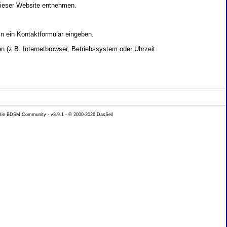
dieser Website entnehmen.
in ein Kontaktformular eingeben.
 (z.B. Internetbrowser, Betriebssystem oder Uhrzeit
yse Ihres Nutzerverhaltens verwendet werden.
 Die BDSM Community - v3.9.1 - © 2000-2026
DasSeil
nen Daten zu erhalten. Sie haben au�erdem ein
hutz k�nnen Sie sich jederzeit unter der im
beh�rde zu.
 mit sogenannten Analyseprogrammen. Die Analyse
ser Analyse widersprechen oder sie durch die
nformieren.