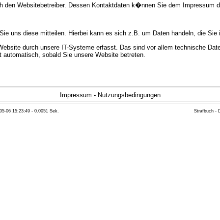
urch den Websitebetreiber. Dessen Kontaktdaten k�nnen Sie dem Impressum 
e uns diese mitteilen. Hierbei kann es sich z.B. um Daten handeln, die Sie 
bsite durch unsere IT-Systeme erfasst. Das sind vor allem technische Daten
gt automatisch, sobald Sie unsere Website betreten.
e Bereitstellung der Website zu gew�hrleisten. Andere Daten k�nnen zur Anal
Impressum
-
Nutzungsbedingungen
05-06 15:23:49 - 0.0051 Sek.
Strafbuch -
ft �ber Herkunft, Empf�nger und Zweck Ihrer gespeicherten personenbezoge
eser Daten zu verlangen. Hierzu sowie zu weiteren Fragen zum Thema Datensc
 Weiteren steht Ihnen ein Beschwerderecht bei der zust�ndigen Aufsichts
n statistisch ausgewertet werden. Das geschieht vor allem mit Cookies und
as Surf-Verhalten kann nicht zu Ihnen zur�ckverfolgt werden. Sie k�nnen die
erte Informationen dazu finden Sie in der folgenden Datenschutzerkl�rung.
Widerspruchsm�glichkeiten werden wir Sie in dieser Datenschutzerkl�rung i
mationen