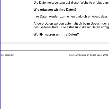
Die Datenverarbeitung auf dieser Website erfolgt d
Wie erfassen wir Ihre Daten?
Ihre Daten werden zum einen dadurch erhoben, dass Si
Andere Daten werden automatisch beim Besuch der We
des Seitenaufrufs). Die Erfassung dieser Daten erfol
Wof�r nutzen wir Ihre Daten?
Ein Teil der Daten wird erhoben, um eine fehlerfrei
Welche Rechte haben Sie bez�glich Ihrer Daten?
not logged in
Letzte Änderung an dieser Seite: 2026-
Sie haben jederzeit das Recht unentgeltlich Auskun
Recht, die Berichtigung, Sperrung oder L�schung di
Impressum angegebenen Adresse an uns wenden. Des
Analyse-Tools und Tools von Drittanbietern
Beim Besuch unserer Website kann Ihr Surf-Verhalte
Ihres Surf-Verhaltens erfolgt in der Regel anonym; d
Nichtbenutzung bestimmter Tools verhindern. Detailli
Sie k�nnen dieser Analyse widersprechen. �ber die 
2. Allgemeine Hinweise und Pflichtinfor