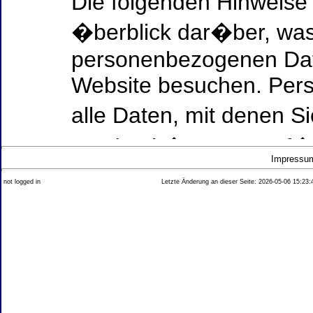
Die folgenden Hinweise
�berblick dar�ber, was
personenbezogenen Date
Website besuchen. Per
alle Daten, mit denen Si
werden k�nnen. Ausf�h
Impressu
Thema Datenschutz ent
not logged in
Letzte Änderung an dieser Seite: 2026-05-06 15:23:
diesem Text aufgef�hrt
Datenerfassung auf uns
Wer ist verantwortlich
dieser Website?