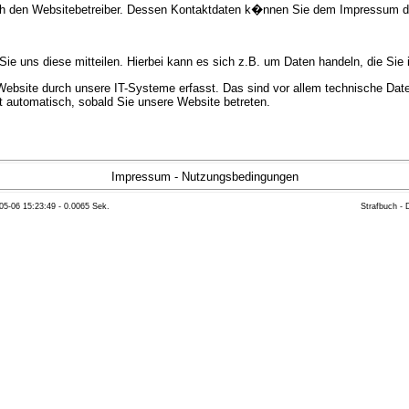
urch den Websitebetreiber. Dessen Kontaktdaten k�nnen Sie dem Impressum 
e uns diese mitteilen. Hierbei kann es sich z.B. um Daten handeln, die Sie 
bsite durch unsere IT-Systeme erfasst. Das sind vor allem technische Daten
gt automatisch, sobald Sie unsere Website betreten.
e Bereitstellung der Website zu gew�hrleisten. Andere Daten k�nnen zur Anal
Impressum
-
Nutzungsbedingungen
05-06 15:23:49 - 0.0065 Sek.
Strafbuch -
ft �ber Herkunft, Empf�nger und Zweck Ihrer gespeicherten personenbezoge
eser Daten zu verlangen. Hierzu sowie zu weiteren Fragen zum Thema Datensc
 Weiteren steht Ihnen ein Beschwerderecht bei der zust�ndigen Aufsichts
n statistisch ausgewertet werden. Das geschieht vor allem mit Cookies und
as Surf-Verhalten kann nicht zu Ihnen zur�ckverfolgt werden. Sie k�nnen die
erte Informationen dazu finden Sie in der folgenden Datenschutzerkl�rung.
Widerspruchsm�glichkeiten werden wir Sie in dieser Datenschutzerkl�rung i
mationen