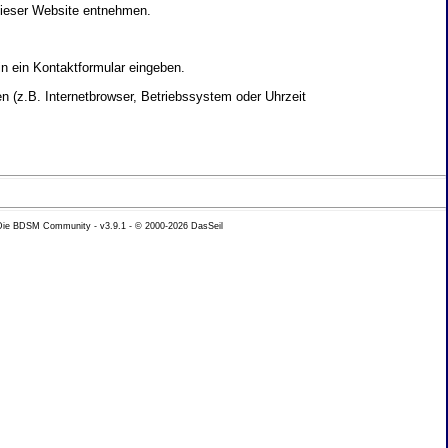
dieser Website entnehmen.
in ein Kontaktformular eingeben.
 (z.B. Internetbrowser, Betriebssystem oder Uhrzeit
yse Ihres Nutzerverhaltens verwendet werden.
 Die BDSM Community - v3.9.1 - © 2000-2026
DasSeil
nen Daten zu erhalten. Sie haben au�erdem ein
hutz k�nnen Sie sich jederzeit unter der im
beh�rde zu.
 mit sogenannten Analyseprogrammen. Die Analyse
ser Analyse widersprechen oder sie durch die
nformieren.