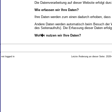
Die Datenverarbeitung auf dieser Website erfolgt d
Wie erfassen wir Ihre Daten?
Ihre Daten werden zum einen dadurch erhoben, dass Si
Andere Daten werden automatisch beim Besuch der We
des Seitenaufrufs). Die Erfassung dieser Daten erfol
Wof�r nutzen wir Ihre Daten?
Ein Teil der Daten wird erhoben, um eine fehlerfrei
Welche Rechte haben Sie bez�glich Ihrer Daten?
not logged in
Letzte Änderung an dieser Seite: 2026-
Sie haben jederzeit das Recht unentgeltlich Auskun
Recht, die Berichtigung, Sperrung oder L�schung di
Impressum angegebenen Adresse an uns wenden. Des
Analyse-Tools und Tools von Drittanbietern
Beim Besuch unserer Website kann Ihr Surf-Verhalte
Ihres Surf-Verhaltens erfolgt in der Regel anonym; d
Nichtbenutzung bestimmter Tools verhindern. Detailli
Sie k�nnen dieser Analyse widersprechen. �ber die 
2. Allgemeine Hinweise und Pflichtinfor