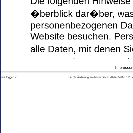
Die folgenden Hinweise
�berblick dar�ber, was
personenbezogenen Date
Website besuchen. Per
alle Daten, mit denen Si
werden k�nnen. Ausf�h
Impressu
Thema Datenschutz ent
not logged in
Letzte Änderung an dieser Seite: 2026-05-06 15:23:
diesem Text aufgef�hrt
Datenerfassung auf uns
Wer ist verantwortlich
dieser Website?