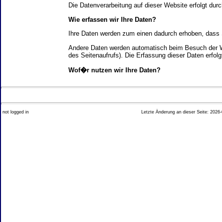
Die Datenverarbeitung auf dieser Website erfolgt d
Wie erfassen wir Ihre Daten?
Ihre Daten werden zum einen dadurch erhoben, dass Si
Andere Daten werden automatisch beim Besuch der We
des Seitenaufrufs). Die Erfassung dieser Daten erfol
Wof�r nutzen wir Ihre Daten?
Ein Teil der Daten wird erhoben, um eine fehlerfrei
Welche Rechte haben Sie bez�glich Ihrer Daten?
not logged in
Letzte Änderung an dieser Seite: 2026-
Sie haben jederzeit das Recht unentgeltlich Auskun
Recht, die Berichtigung, Sperrung oder L�schung di
Impressum angegebenen Adresse an uns wenden. Des
Analyse-Tools und Tools von Drittanbietern
Beim Besuch unserer Website kann Ihr Surf-Verhalte
Ihres Surf-Verhaltens erfolgt in der Regel anonym; d
Nichtbenutzung bestimmter Tools verhindern. Detailli
Sie k�nnen dieser Analyse widersprechen. �ber die 
2. Allgemeine Hinweise und Pflichtinfor