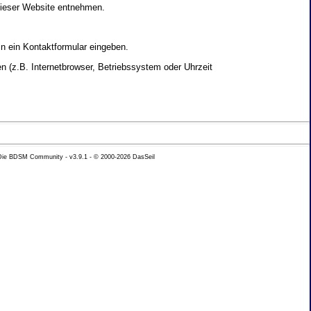
dieser Website entnehmen.
in ein Kontaktformular eingeben.
 (z.B. Internetbrowser, Betriebssystem oder Uhrzeit
yse Ihres Nutzerverhaltens verwendet werden.
 Die BDSM Community - v3.9.1 - © 2000-2026
DasSeil
nen Daten zu erhalten. Sie haben au�erdem ein
hutz k�nnen Sie sich jederzeit unter der im
beh�rde zu.
 mit sogenannten Analyseprogrammen. Die Analyse
ser Analyse widersprechen oder sie durch die
nformieren.