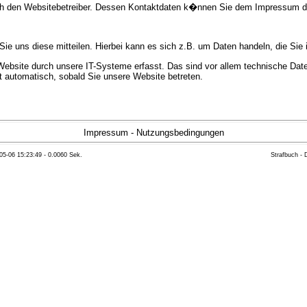
urch den Websitebetreiber. Dessen Kontaktdaten k�nnen Sie dem Impressum 
e uns diese mitteilen. Hierbei kann es sich z.B. um Daten handeln, die Sie 
bsite durch unsere IT-Systeme erfasst. Das sind vor allem technische Daten
gt automatisch, sobald Sie unsere Website betreten.
e Bereitstellung der Website zu gew�hrleisten. Andere Daten k�nnen zur Anal
Impressum
-
Nutzungsbedingungen
05-06 15:23:49 - 0.0060 Sek.
Strafbuch -
ft �ber Herkunft, Empf�nger und Zweck Ihrer gespeicherten personenbezoge
eser Daten zu verlangen. Hierzu sowie zu weiteren Fragen zum Thema Datensc
 Weiteren steht Ihnen ein Beschwerderecht bei der zust�ndigen Aufsichts
n statistisch ausgewertet werden. Das geschieht vor allem mit Cookies und
as Surf-Verhalten kann nicht zu Ihnen zur�ckverfolgt werden. Sie k�nnen die
erte Informationen dazu finden Sie in der folgenden Datenschutzerkl�rung.
Widerspruchsm�glichkeiten werden wir Sie in dieser Datenschutzerkl�rung i
mationen