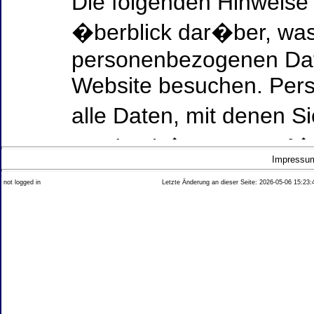
Die folgenden Hinweise
�berblick dar�ber, was
personenbezogenen Date
Website besuchen. Per
alle Daten, mit denen Si
werden k�nnen. Ausf�h
Impressu
Thema Datenschutz ent
not logged in
Letzte Änderung an dieser Seite: 2026-05-06 15:23:
diesem Text aufgef�hrt
Datenerfassung auf uns
Wer ist verantwortlich
dieser Website?