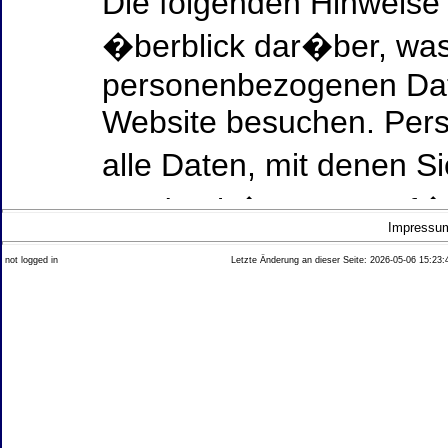
Die folgenden Hinweise
�berblick dar�ber, was
personenbezogenen Date
Website besuchen. Per
alle Daten, mit denen Si
werden k�nnen. Ausf�h
Impressu
Thema Datenschutz ent
not logged in
Letzte Änderung an dieser Seite: 2026-05-06 15:23:
diesem Text aufgef�hrt
Datenerfassung auf uns
Wer ist verantwortlich
dieser Website?