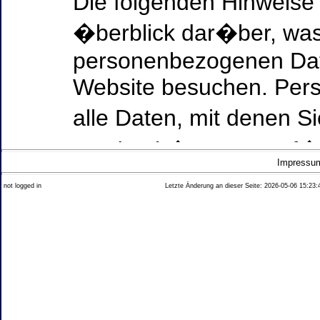
Die folgenden Hinweise
�berblick dar�ber, was
personenbezogenen Date
Website besuchen. Per
alle Daten, mit denen Si
werden k�nnen. Ausf�h
Impressu
Thema Datenschutz ent
not logged in
Letzte Änderung an dieser Seite: 2026-05-06 15:23:
diesem Text aufgef�hrt
Datenerfassung auf uns
Wer ist verantwortlich
dieser Website?