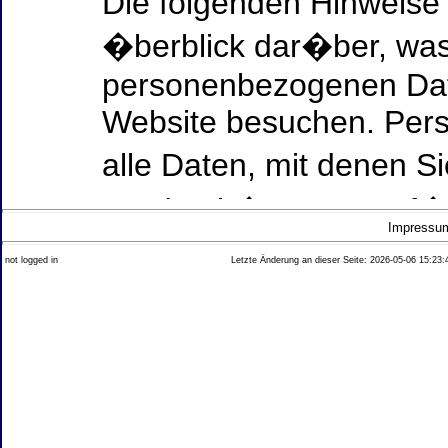
Die folgenden Hinweise
�berblick dar�ber, was
personenbezogenen Date
Website besuchen. Per
alle Daten, mit denen Si
werden k�nnen. Ausf�h
Impressu
Thema Datenschutz ent
not logged in
Letzte Änderung an dieser Seite: 2026-05-06 15:23:
diesem Text aufgef�hrt
Datenerfassung auf uns
Wer ist verantwortlich
dieser Website?