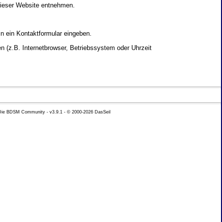
dieser Website entnehmen.
in ein Kontaktformular eingeben.
 (z.B. Internetbrowser, Betriebssystem oder Uhrzeit
yse Ihres Nutzerverhaltens verwendet werden.
 Die BDSM Community - v3.9.1 - © 2000-2026
DasSeil
nen Daten zu erhalten. Sie haben au�erdem ein
hutz k�nnen Sie sich jederzeit unter der im
beh�rde zu.
 mit sogenannten Analyseprogrammen. Die Analyse
ser Analyse widersprechen oder sie durch die
nformieren.