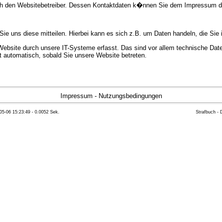
urch den Websitebetreiber. Dessen Kontaktdaten k�nnen Sie dem Impressum 
e uns diese mitteilen. Hierbei kann es sich z.B. um Daten handeln, die Sie 
bsite durch unsere IT-Systeme erfasst. Das sind vor allem technische Daten
gt automatisch, sobald Sie unsere Website betreten.
e Bereitstellung der Website zu gew�hrleisten. Andere Daten k�nnen zur Anal
Impressum
-
Nutzungsbedingungen
05-06 15:23:49 - 0.0052 Sek.
Strafbuch -
ft �ber Herkunft, Empf�nger und Zweck Ihrer gespeicherten personenbezoge
eser Daten zu verlangen. Hierzu sowie zu weiteren Fragen zum Thema Datensc
 Weiteren steht Ihnen ein Beschwerderecht bei der zust�ndigen Aufsichts
n statistisch ausgewertet werden. Das geschieht vor allem mit Cookies und
as Surf-Verhalten kann nicht zu Ihnen zur�ckverfolgt werden. Sie k�nnen die
erte Informationen dazu finden Sie in der folgenden Datenschutzerkl�rung.
Widerspruchsm�glichkeiten werden wir Sie in dieser Datenschutzerkl�rung i
mationen