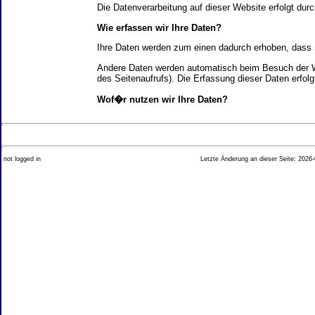
Die Datenverarbeitung auf dieser Website erfolgt d
Wie erfassen wir Ihre Daten?
Ihre Daten werden zum einen dadurch erhoben, dass Si
Andere Daten werden automatisch beim Besuch der We
des Seitenaufrufs). Die Erfassung dieser Daten erfol
Wof�r nutzen wir Ihre Daten?
Ein Teil der Daten wird erhoben, um eine fehlerfrei
Welche Rechte haben Sie bez�glich Ihrer Daten?
not logged in
Letzte Änderung an dieser Seite: 2026-
Sie haben jederzeit das Recht unentgeltlich Auskun
Recht, die Berichtigung, Sperrung oder L�schung di
Impressum angegebenen Adresse an uns wenden. Des
Analyse-Tools und Tools von Drittanbietern
Beim Besuch unserer Website kann Ihr Surf-Verhalte
Ihres Surf-Verhaltens erfolgt in der Regel anonym; d
Nichtbenutzung bestimmter Tools verhindern. Detailli
Sie k�nnen dieser Analyse widersprechen. �ber die 
2. Allgemeine Hinweise und Pflichtinfor