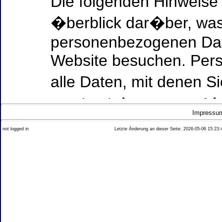
Die folgenden Hinweise
�berblick dar�ber, was
personenbezogenen Date
Website besuchen. Per
alle Daten, mit denen Si
werden k�nnen. Ausf�h
Impressu
Thema Datenschutz ent
not logged in
Letzte Änderung an dieser Seite: 2026-05-06 15:23:
diesem Text aufgef�hrt
Datenerfassung auf uns
Wer ist verantwortlich
dieser Website?