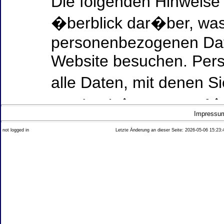
Die folgenden Hinweise
�berblick dar�ber, was
personenbezogenen Date
Website besuchen. Per
alle Daten, mit denen Si
werden k�nnen. Ausf�h
Impressu
Thema Datenschutz ent
not logged in
Letzte Änderung an dieser Seite: 2026-05-06 15:23:
diesem Text aufgef�hrt
Datenerfassung auf uns
Wer ist verantwortlich
dieser Website?