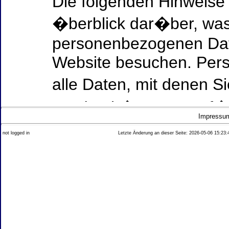
Die folgenden Hinweise
�berblick dar�ber, was
personenbezogenen Date
Website besuchen. Per
alle Daten, mit denen Si
werden k�nnen. Ausf�h
Impressu
Thema Datenschutz ent
not logged in
Letzte Änderung an dieser Seite: 2026-05-06 15:23:
diesem Text aufgef�hrt
Datenerfassung auf uns
Wer ist verantwortlich
dieser Website?