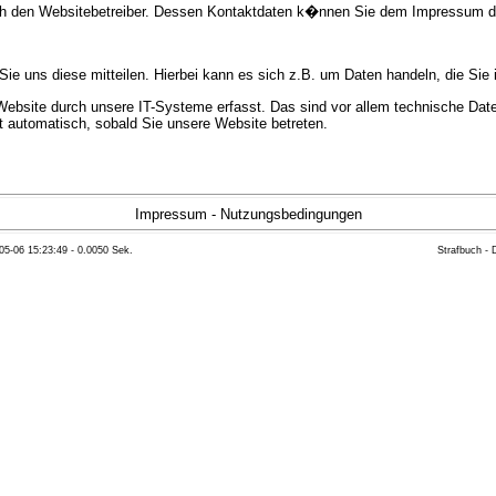
urch den Websitebetreiber. Dessen Kontaktdaten k�nnen Sie dem Impressum 
e uns diese mitteilen. Hierbei kann es sich z.B. um Daten handeln, die Sie 
bsite durch unsere IT-Systeme erfasst. Das sind vor allem technische Daten
gt automatisch, sobald Sie unsere Website betreten.
e Bereitstellung der Website zu gew�hrleisten. Andere Daten k�nnen zur Anal
Impressum
-
Nutzungsbedingungen
05-06 15:23:49 - 0.0050 Sek.
Strafbuch -
ft �ber Herkunft, Empf�nger und Zweck Ihrer gespeicherten personenbezoge
eser Daten zu verlangen. Hierzu sowie zu weiteren Fragen zum Thema Datensc
 Weiteren steht Ihnen ein Beschwerderecht bei der zust�ndigen Aufsichts
n statistisch ausgewertet werden. Das geschieht vor allem mit Cookies und
as Surf-Verhalten kann nicht zu Ihnen zur�ckverfolgt werden. Sie k�nnen die
erte Informationen dazu finden Sie in der folgenden Datenschutzerkl�rung.
Widerspruchsm�glichkeiten werden wir Sie in dieser Datenschutzerkl�rung i
mationen