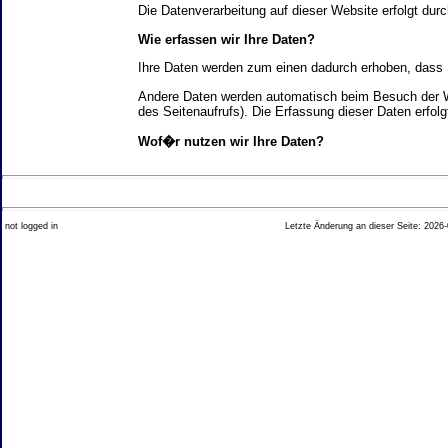
Die Datenverarbeitung auf dieser Website erfolgt d
Wie erfassen wir Ihre Daten?
Ihre Daten werden zum einen dadurch erhoben, dass Si
Andere Daten werden automatisch beim Besuch der We
des Seitenaufrufs). Die Erfassung dieser Daten erfol
Wof�r nutzen wir Ihre Daten?
Ein Teil der Daten wird erhoben, um eine fehlerfrei
Welche Rechte haben Sie bez�glich Ihrer Daten?
not logged in
Letzte Änderung an dieser Seite: 2026-
Sie haben jederzeit das Recht unentgeltlich Auskun
Recht, die Berichtigung, Sperrung oder L�schung di
Impressum angegebenen Adresse an uns wenden. Des
Analyse-Tools und Tools von Drittanbietern
Beim Besuch unserer Website kann Ihr Surf-Verhalte
Ihres Surf-Verhaltens erfolgt in der Regel anonym; d
Nichtbenutzung bestimmter Tools verhindern. Detailli
Sie k�nnen dieser Analyse widersprechen. �ber die 
2. Allgemeine Hinweise und Pflichtinfor