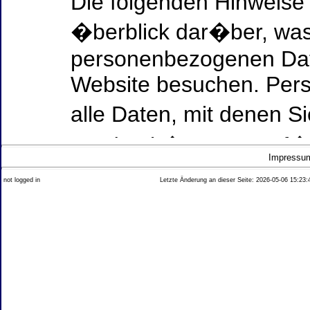
Die folgenden Hinweise
�berblick dar�ber, was
personenbezogenen Date
Website besuchen. Per
alle Daten, mit denen Si
werden k�nnen. Ausf�h
Impressu
Thema Datenschutz ent
not logged in
Letzte Änderung an dieser Seite: 2026-05-06 15:23:
diesem Text aufgef�hrt
Datenerfassung auf uns
Wer ist verantwortlich
dieser Website?