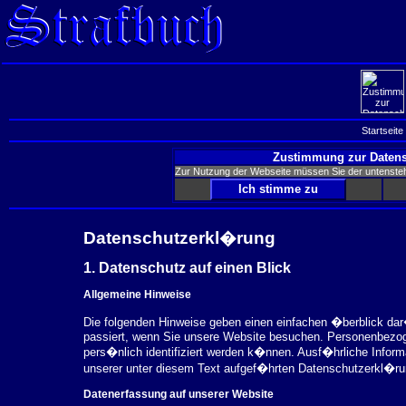
Startseite
Zustimmung zur Datens
Zur Nutzung der Webseite müssen Sie der untenst
Datenschutzerkl�rung
1. Datenschutz auf einen Blick
Allgemeine Hinweise
Die folgenden Hinweise geben einen einfachen �berblick da
passiert, wenn Sie unsere Website besuchen. Personenbezog
pers�nlich identifiziert werden k�nnen. Ausf�hrliche Inf
unserer unter diesem Text aufgef�hrten Datenschutzerkl�ru
Datenerfassung auf unserer Website