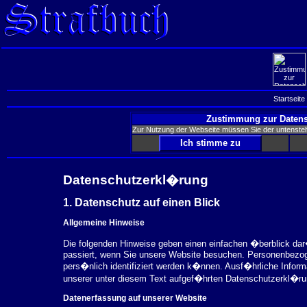
Startseite
Zustimmung zur Datens
Zur Nutzung der Webseite müssen Sie der untenst
Datenschutzerkl�rung
1. Datenschutz auf einen Blick
Allgemeine Hinweise
Die folgenden Hinweise geben einen einfachen �berblick da
passiert, wenn Sie unsere Website besuchen. Personenbezog
pers�nlich identifiziert werden k�nnen. Ausf�hrliche Inf
unserer unter diesem Text aufgef�hrten Datenschutzerkl�ru
Datenerfassung auf unserer Website