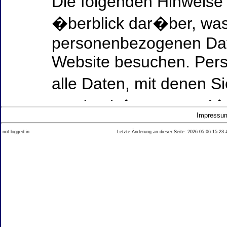
Die folgenden Hinweise
�berblick dar�ber, was
personenbezogenen Date
Website besuchen. Per
alle Daten, mit denen Si
werden k�nnen. Ausf�h
Impressu
Thema Datenschutz ent
not logged in
Letzte Änderung an dieser Seite: 2026-05-06 15:23:
diesem Text aufgef�hrt
Datenerfassung auf uns
Wer ist verantwortlich
dieser Website?