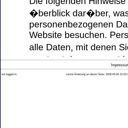
Die folgenden Hinweise
�berblick dar�ber, was
personenbezogenen Date
Website besuchen. Per
alle Daten, mit denen Si
werden k�nnen. Ausf�h
Impressu
Thema Datenschutz ent
not logged in
Letzte Änderung an dieser Seite: 2026-05-06 15:23:
diesem Text aufgef�hrt
Datenerfassung auf uns
Wer ist verantwortlich
dieser Website?