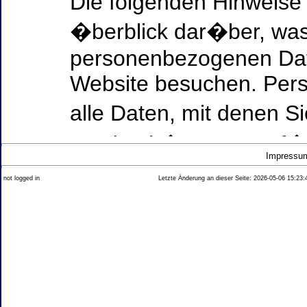
Die folgenden Hinweise
�berblick dar�ber, was
personenbezogenen Date
Website besuchen. Per
alle Daten, mit denen Si
werden k�nnen. Ausf�h
Impressu
Thema Datenschutz ent
not logged in
Letzte Änderung an dieser Seite: 2026-05-06 15:23:
diesem Text aufgef�hrt
Datenerfassung auf uns
Wer ist verantwortlich
dieser Website?