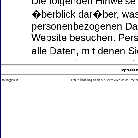
Die folgenden Hinweise
�berblick dar�ber, was
personenbezogenen Date
Website besuchen. Per
alle Daten, mit denen Si
werden k�nnen. Ausf�h
Impressu
Thema Datenschutz ent
not logged in
Letzte Änderung an dieser Seite: 2026-05-06 15:23:
diesem Text aufgef�hrt
Datenerfassung auf uns
Wer ist verantwortlich
dieser Website?