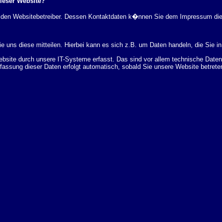
dieser Website?
rch den Websitebetreiber. Dessen Kontaktdaten k�nnen Sie dem Impressum di
 uns diese mitteilen. Hierbei kann es sich z.B. um Daten handeln, die Sie in
ite durch unsere IT-Systeme erfasst. Das sind vor allem technische Daten (
rfassung dieser Daten erfolgt automatisch, sobald Sie unsere Website betrete
Bereitstellung der Website zu gew�hrleisten. Andere Daten k�nnen zur Analyse
 �ber Herkunft, Empf�nger und Zweck Ihrer gespeicherten personenbezogenen
r L�schung dieser Daten zu verlangen. Hierzu sowie zu weiteren Fragen z
en Adresse an uns wenden. Des Weiteren steht Ihnen ein Beschwerderecht be
statistisch ausgewertet werden. Das geschieht vor allem mit Cookies und mi
 erfolgt in der Regel anonym; das Surf-Verhalten kann nicht zu Ihnen zur�c
enutzung bestimmter Tools verhindern. Detaillierte Informationen dazu finden 