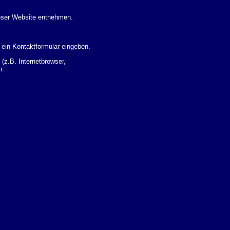
eser Website entnehmen.
 ein Kontaktformular eingeben.
z.B. Internetbrowser,
n.
 Ihres Nutzerverhaltens
 Daten zu erhalten. Sie haben
um Thema Datenschutz k�nnen
i der zust�ndigen
t sogenannten
kverfolgt werden. Sie k�nnen
Sie in der folgenden