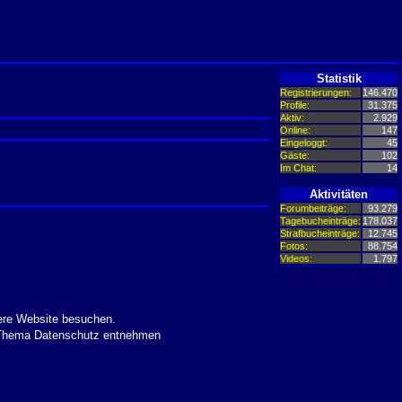
Statistik
Registrierungen:
146.470
Profile:
31.375
Aktiv:
2.929
Online:
147
Eingeloggt:
45
Gäste:
102
Im Chat:
14
Aktivitäten
Forumbeiträge:
93.279
Tagebucheinträge:
178.037
Strafbucheinträge:
12.745
Fotos:
88.754
Videos:
1.797
ere Website besuchen.
m Thema Datenschutz entnehmen