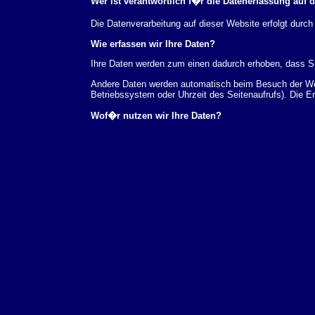
Wer ist verantwortlich f�r die Datenerfassung auf 
Die Datenverarbeitung auf dieser Website erfolgt du
Wie erfassen wir Ihre Daten?
Ihre Daten werden zum einen dadurch erhoben, dass Sie
Andere Daten werden automatisch beim Besuch der Webs
Betriebssystem oder Uhrzeit des Seitenaufrufs). Die E
Wof�r nutzen wir Ihre Daten?
Ein Teil der Daten wird erhoben, um eine fehlerfreie 
verwendet werden.
Welche Rechte haben Sie bez�glich Ihrer Daten?
Sie haben jederzeit das Recht unentgeltlich Auskunft
au�erdem ein Recht, die Berichtigung, Sperrung ode
Sie sich jederzeit unter der im Impressum angegeben
Aufsichtsbeh�rde zu.
Analyse-Tools und Tools von Drittanbietern
Beim Besuch unserer Website kann Ihr Surf-Verhalten 
Analyseprogrammen. Die Analyse Ihres Surf-Verhaltens
dieser Analyse widersprechen oder sie durch die Nichtb
Datenschutzerkl�rung.