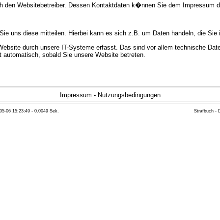
urch den Websitebetreiber. Dessen Kontaktdaten k�nnen Sie dem Impressum 
e uns diese mitteilen. Hierbei kann es sich z.B. um Daten handeln, die Sie 
bsite durch unsere IT-Systeme erfasst. Das sind vor allem technische Daten
gt automatisch, sobald Sie unsere Website betreten.
e Bereitstellung der Website zu gew�hrleisten. Andere Daten k�nnen zur Anal
Impressum
-
Nutzungsbedingungen
05-06 15:23:49 - 0.0049 Sek.
Strafbuch -
ft �ber Herkunft, Empf�nger und Zweck Ihrer gespeicherten personenbezoge
eser Daten zu verlangen. Hierzu sowie zu weiteren Fragen zum Thema Datensc
 Weiteren steht Ihnen ein Beschwerderecht bei der zust�ndigen Aufsichts
n statistisch ausgewertet werden. Das geschieht vor allem mit Cookies und
as Surf-Verhalten kann nicht zu Ihnen zur�ckverfolgt werden. Sie k�nnen die
erte Informationen dazu finden Sie in der folgenden Datenschutzerkl�rung.
Widerspruchsm�glichkeiten werden wir Sie in dieser Datenschutzerkl�rung i
mationen