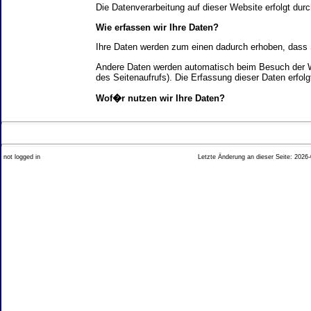
Die Datenverarbeitung auf dieser Website erfolgt d
Wie erfassen wir Ihre Daten?
Ihre Daten werden zum einen dadurch erhoben, dass Si
Andere Daten werden automatisch beim Besuch der We
des Seitenaufrufs). Die Erfassung dieser Daten erfol
Wof�r nutzen wir Ihre Daten?
Ein Teil der Daten wird erhoben, um eine fehlerfrei
Welche Rechte haben Sie bez�glich Ihrer Daten?
not logged in
Letzte Änderung an dieser Seite: 2026-
Sie haben jederzeit das Recht unentgeltlich Auskun
Recht, die Berichtigung, Sperrung oder L�schung di
Impressum angegebenen Adresse an uns wenden. Des
Analyse-Tools und Tools von Drittanbietern
Beim Besuch unserer Website kann Ihr Surf-Verhalte
Ihres Surf-Verhaltens erfolgt in der Regel anonym; d
Nichtbenutzung bestimmter Tools verhindern. Detailli
Sie k�nnen dieser Analyse widersprechen. �ber die 
2. Allgemeine Hinweise und Pflichtinfor