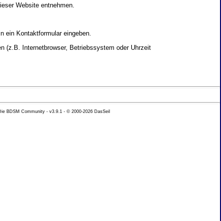
dieser Website entnehmen.
in ein Kontaktformular eingeben.
 (z.B. Internetbrowser, Betriebssystem oder Uhrzeit
yse Ihres Nutzerverhaltens verwendet werden.
 Die BDSM Community - v3.9.1 - © 2000-2026
DasSeil
nen Daten zu erhalten. Sie haben au�erdem ein
hutz k�nnen Sie sich jederzeit unter der im
beh�rde zu.
 mit sogenannten Analyseprogrammen. Die Analyse
ser Analyse widersprechen oder sie durch die
nformieren.