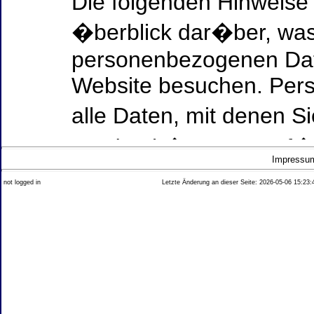
Die folgenden Hinweise
�berblick dar�ber, was
personenbezogenen Date
Website besuchen. Per
alle Daten, mit denen Si
werden k�nnen. Ausf�h
Impressu
Thema Datenschutz ent
not logged in
Letzte Änderung an dieser Seite: 2026-05-06 15:23:
diesem Text aufgef�hrt
Datenerfassung auf uns
Wer ist verantwortlich
dieser Website?