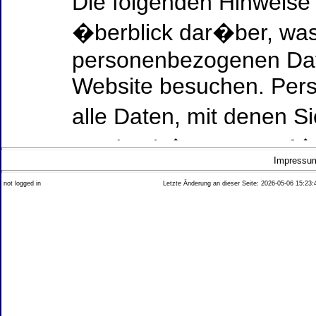
Die folgenden Hinweise
�berblick dar�ber, was
personenbezogenen Date
Website besuchen. Per
alle Daten, mit denen Si
werden k�nnen. Ausf�h
Impressu
Thema Datenschutz ent
not logged in
Letzte Änderung an dieser Seite: 2026-05-06 15:23:
diesem Text aufgef�hrt
Datenerfassung auf uns
Wer ist verantwortlich
dieser Website?